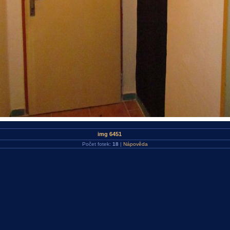
img 6451
Počet fotek:
18
|
Nápověda