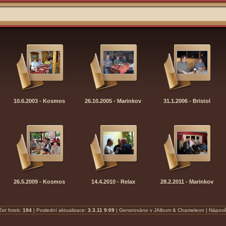
10.6.2003 - Kosmos
26.10.2005 - Marinkov
31.1.2006 - Bristol
26.5.2009 - Kosmos
14.4.2010 - Relax
28.2.2011 - Marinkov
čet fotek:
194
| Poslední aktualizace:
3.3.11 9:09
| Generováno v
JAlbum
&
Chameleon
|
Nápov