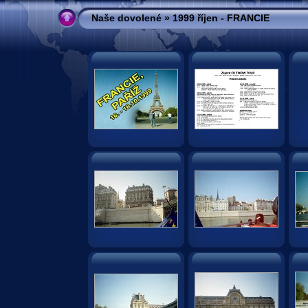
Naše dovolené
» 1999 říjen - FRANCIE