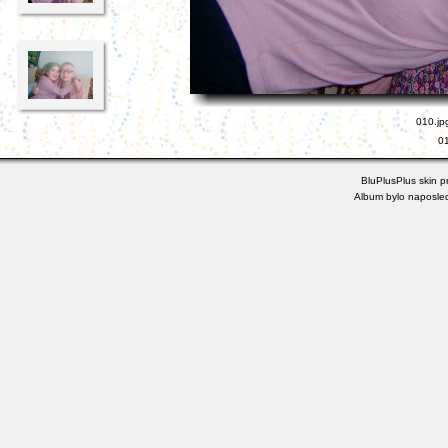
010.jp
01
BluPlusPlus skin 
Album bylo naposled