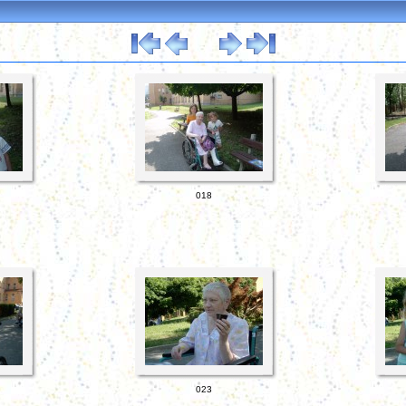
018
023