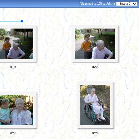
[Strana 2 z 13]
::
Jdi na
019
020
024
025