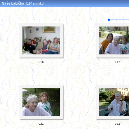
Naše babička
(194 snímku)
016
017
021
022